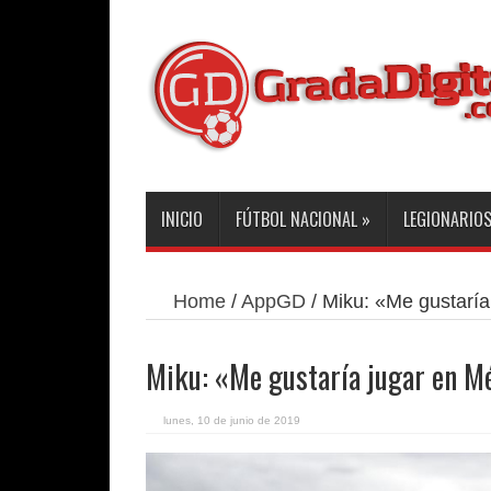
INICIO
FÚTBOL NACIONAL
»
LEGIONARIO
Home
/
AppGD
/
Miku: «Me gustaría
Miku: «Me gustaría jugar en M
lunes, 10 de junio de 2019