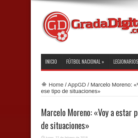
INICIO
FÚTBOL NACIONAL
»
LEGIONARIO
Home
/
AppGD
/
Marcelo Moreno: «V
ese tipo de situaciones»
Marcelo Moreno: «Voy a estar p
de situaciones»
lunes, 22 de febrero de 2016