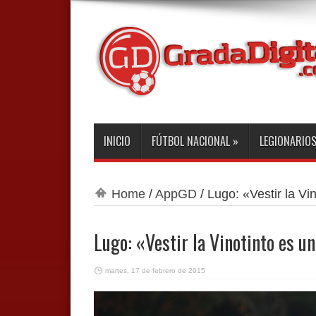
INICIO
FÚTBOL NACIONAL
»
LEGIONARIO
Home
/
AppGD
/
Lugo: «Vestir la Vi
Lugo: «Vestir la Vinotinto es u
martes, 17 de febrero de 2015