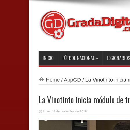
INICIO
FÚTBOL NACIONAL
»
LEGIONARIO
Home
/
AppGD
/
La Vinotinto inicia
La Vinotinto inicia módulo de t
lunes, 11 de noviembre de 2019