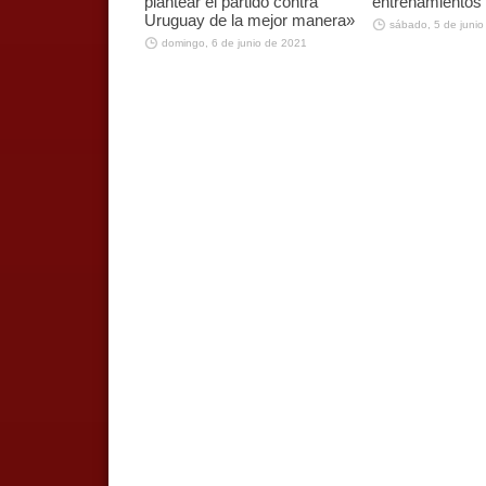
plantear el partido contra
entrenamientos
Uruguay de la mejor manera»
sábado, 5 de junio
domingo, 6 de junio de 2021