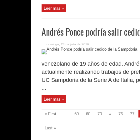
Leer mas »
Andrés Ponce podría salir cedi
domingo, 24 de julio de 2016
venezolano de 19 años de edad, André
actualmente realizando trabajos de pre
UC Sampdoria de la Serie A de Italia, 
...
Leer mas »
« First
...
50
60
70
«
76
77
Last »