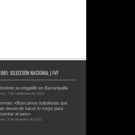
TIMO: SELECCIÓN NACIONAL | FVF
inotinto se engatilló en Barranquilla
eves, 7 de septiembre de 2023
rman: «Buscamos futbolistas que
an deseo de hacer lo mejor para
esentar al país»
eves, 8 de diciembre de 2022