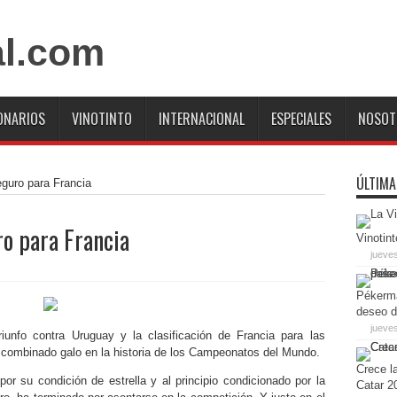
ONARIOS
VINOTINTO
INTERNACIONAL
ESPECIALES
NOSOT
ÚLTIMA
guro para Francia
o para Francia
Vinotint
jueve
Pékerma
deseo d
jueves
iunfo contra Uruguay y la clasificación de Francia para las
l combinado galo en la historia de los Campeonatos del Mundo.
Crece la
por su condición de estrella y al principio condicionado por la
Catar 2