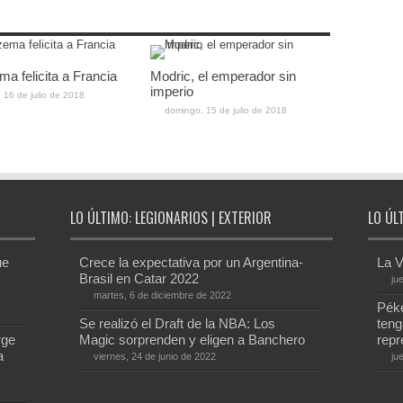
a felicita a Francia
Modric, el emperador sin
imperio
, 16 de julio de 2018
domingo, 15 de julio de 2018
LO ÚLTIMO: LEGIONARIOS | EXTERIOR
LO ÚL
ue
Crece la expectativa por un Argentina-
La V
Brasil en Catar 2022
ju
martes, 6 de diciembre de 2022
Péke
Se realizó el Draft de la NBA: Los
teng
rge
Magic sorprenden y eligen a Banchero
repr
a
viernes, 24 de junio de 2022
ju