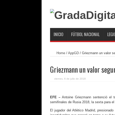
INICIO
FÚTBOL NACIONAL
LEGI
Home
/
AppGD
/
Griezmann un valor se
Griezmann un valor segur
viernes, 6 de julio de 2018
EFE –
Antoine Griezmann sentenció el tr
semifinales de Rusia 2018, la sexta para e
El jugador del Atlético Madrid, presionado 