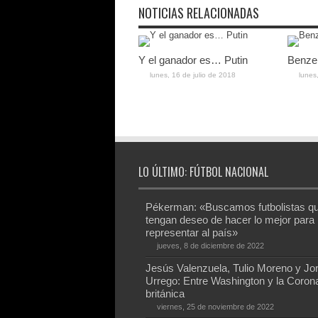
NOTICIAS RELACIONADAS
Y el ganador es… Putin
Benzem
lunes, 16 de julio de 2018
lunes
LO ÚLTIMO: FÚTBOL NACIONAL
Pékerman: «Buscamos futbolistas q
tengan deseo de hacer lo mejor para
representar al país»
jueves, 8 de diciembre de 2022
Jesús Valenzuela, Tulio Moreno y Jo
Urrego: Entre Washington y la Coron
británica
viernes, 25 de noviembre de 2022