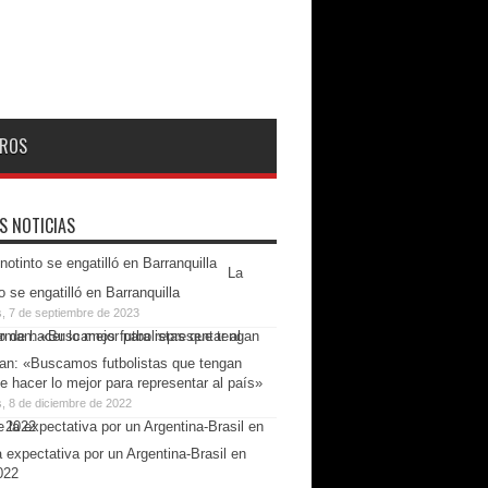
ROS
S NOTICIAS
La
o se engatilló en Barranquilla
s, 7 de septiembre de 2023
n: «Buscamos futbolistas que tengan
e hacer lo mejor para representar al país»
, 8 de diciembre de 2022
 expectativa por un Argentina-Brasil en
022