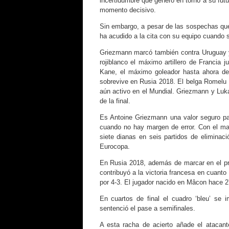
incertidumbre que generó en torno a su futu
momento decisivo.
Sin embargo, a pesar de las sospechas que
ha acudido a la cita con su equipo cuando s
Griezmann marcó también contra Uruguay y a
rojiblanco el máximo artillero de Francia 
Kane, el máximo goleador hasta ahora de 
sobrevive en Rusia 2018. El belga Romelu 
aún activo en el Mundial. Griezmann y Luk
de la final.
Es Antoine Griezmann una valor seguro par
cuando no hay margen de error. Con el mar
siete dianas en seis partidos de elimina
Eurocopa.
En Rusia 2018, además de marcar en el prim
contribuyó a la victoria francesa en cuanto
por 4-3. El jugador nacido en Mâcon hace 2
En cuartos de final el cuadro ‘bleu’ se
sentenció el pase a semifinales.
A esta racha de acierto añade el atacant