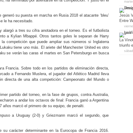
ro, ha terminado por asentarse en la competición. Y justo en el
marte
 generó su puesta en marcha en Rusia 2018 el atacante ‘bleu’
Jesús V
Entre W
e le ha necesitado.
viern
largó a tres su cifra anotadora en el torneo. Es el futbolista
junto a Kylian Mbappé. Otros tantos goles le separan de Harry
La Vino
la competición que puede ampliar sus números si Inglaterra
triunfo
Lukaku tiene uno más. El ariete del Manchester United es otro
sábado
aku se verán las caras el martes en San Petersburgo en busca
a Francia. Sobre todo en los partidos de eliminación directa,
cado a Fernando Muslera, el jugador del Atlético Madrid lleva
ción directa de una alta competición: Campeonato del Mundo o
er partido del torneo, en la fase de grupos, contra Australia,
 echaron a andar los octavos de final: Francia ganó a Argentina
7 años marcó el primero de su equipo, de penalti.
 impuso a Uruguay (2-0) y Griezmann marcó el segundo, que
e su carácter determinante en la Eurocopa de Francia 2016.