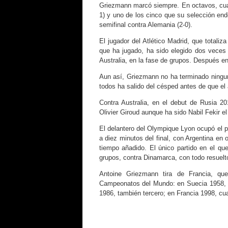
Griezmann marcó siempre. En octavos, cuart
1) y uno de los cinco que su selección endo
semifinal contra Alemania (2-0).
El jugador del Atlético Madrid, que totaliz
que ha jugado, ha sido elegido dos veces
Australia, en la fase de grupos. Después en 
Aun así, Griezmann no ha terminado ningun
todos ha salido del césped antes de que el ár
Contra Australia, en el debut de Rusia 20
Olivier Giroud aunque ha sido Nabil Fekir 
El delantero del Olympique Lyon ocupó el pu
a diez minutos del final, con Argentina en 
tiempo añadido. El único partido en el qu
grupos, contra Dinamarca, con todo resuelt
Antoine Griezmann tira de Francia, que
Campeonatos del Mundo: en Suecia 1958, c
1986, también tercero; en Francia 1998, cu