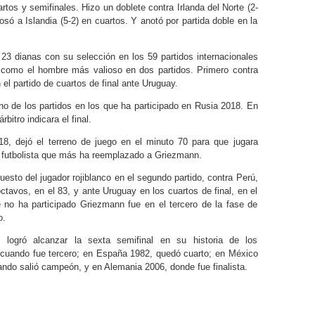
os y semifinales. Hizo un doblete contra Irlanda del Norte (2-
só a Islandia (5-2) en cuartos. Y anotó por partida doble en la
a 23 dianas con su selección en los 59 partidos internacionales
 como el hombre más valioso en dos partidos. Primero contra
el partido de cuartos de final ante Uruguay.
o de los partidos en los que ha participado en Rusia 2018. En
bitro indicara el final.
18, dejó el terreno de juego en el minuto 70 para que jugara
el futbolista que más ha reemplazado a Griezmann.
esto del jugador rojiblanco en el segundo partido, contra Perú,
octavos, en el 83, y ante Uruguay en los cuartos de final, en el
e no ha participado Griezmann fue en el tercero de la fase de
o.
 logró alcanzar la sexta semifinal en su historia de los
uando fue tercero; en España 1982, quedó cuarto; en México
ando salió campeón, y en Alemania 2006, donde fue finalista.