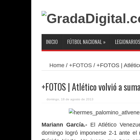
INICIO
FÚTBOL NACIONAL
»
LEGIONARIO
Home
/
+FOTOS
/
+FOTOS | Atlético
+FOTOS | Atlético volvió a suma
domingo, 18 de agosto de 2013
Mariann García.-
El Atlético Venezu
domingo logró imponerse 2-1 ante el