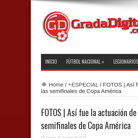
INICIO
FÚTBOL NACIONAL
»
LEGIONARIO
Home
/
+ESPECIAL
/
FOTOS | Así f
las semifinales de Copa América
FOTOS | Así fue la actuación de
semifinales de Copa América
martes, 30 de junio de 2015