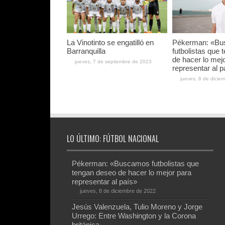
La Vinotinto se engatilló en
Pékerman: «B
Barranquilla
futbolistas que
de hacer lo mej
jueves, 7 de septiembre de 2023
representar al p
jueves, 8 de dicie
LO ÚLTIMO: FÚTBOL NACIONAL
Pékerman: «Buscamos futbolistas que
tengan deseo de hacer lo mejor para
representar al país»
jueves, 8 de diciembre de 2022
Jesús Valenzuela, Tulio Moreno y Jorge
Urrego: Entre Washington y la Corona
británica