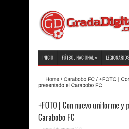
INICIO
FÚTBOL NACIONAL
»
LEGIONARIO
Home
/
Carabobo FC
/
+FOTO | Con 
presentado el Carabobo FC
+FOTO | Con nuevo uniforme y p
Carabobo FC
martes, 6 de agosto de 2013