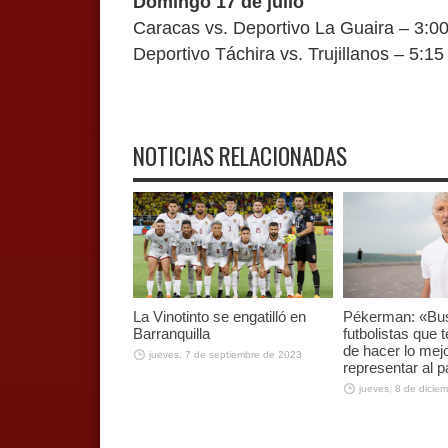
Domingo 17 de julio
Caracas vs. Deportivo La Guaira – 3:0
Deportivo Táchira vs. Trujillanos – 5:1
NOTICIAS RELACIONADAS
La Vinotinto se engatilló en
Pékerman: «B
Barranquilla
futbolistas que
de hacer lo mej
jueves, 7 de septiembre de 2023
representar al p
jueves, 8 de dicie