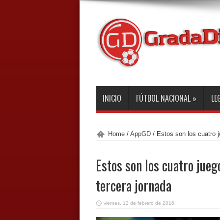
INICIO
FÚTBOL NACIONAL
»
LE
Home
/
AppGD
/
Estos son los cuatro j
Estos son los cuatro jueg
tercera jornada
viernes, 12 de febrero de 2016