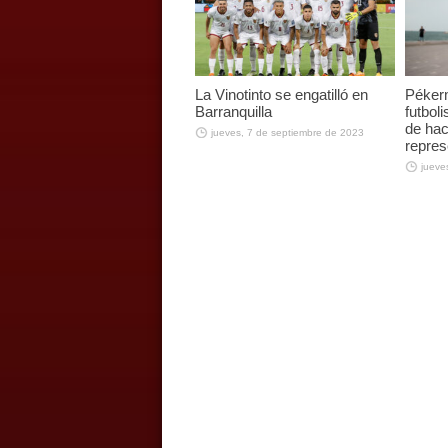
La Vinotinto se engatilló en
Péker
Barranquilla
futbol
de hac
jueves, 7 de septiembre de 2023
repres
jueve