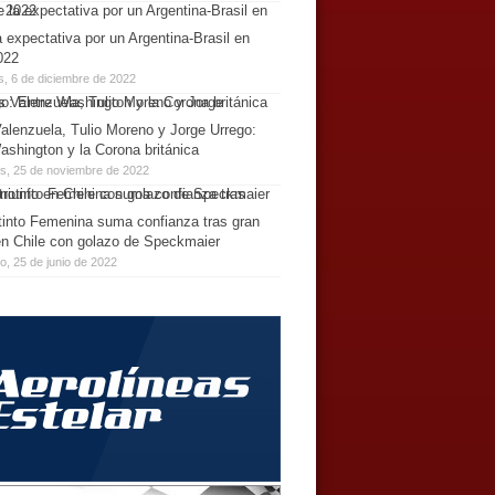
 expectativa por un Argentina-Brasil en
022
s, 6 de diciembre de 2022
alenzuela, Tulio Moreno y Jorge Urrego:
ashington y la Corona británica
es, 25 de noviembre de 2022
tinto Femenina suma confianza tras gran
 en Chile con golazo de Speckmaier
, 25 de junio de 2022