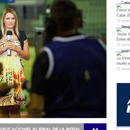
Crece la
Catar 2
marte
Jesús V
Entre W
viern
La Vino
triunfo
sábado