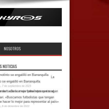
NOSOTROS
S NOTICIAS
La
o se engatilló en Barranquilla
s, 7 de septiembre de 2023
n: «Buscamos futbolistas que tengan
e hacer lo mejor para representar al país»
, 8 de diciembre de 2022