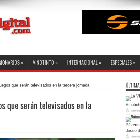
GIONARIOS
»
VINOTINTO
»
INTERNACIONAL
»
ESPECIALES
»
ÚLTIMA
uegos que serán televisados en la tercera jornada
os que serán televisados en la
Vinotint
jueve
Pékerma
deseo d
jueves