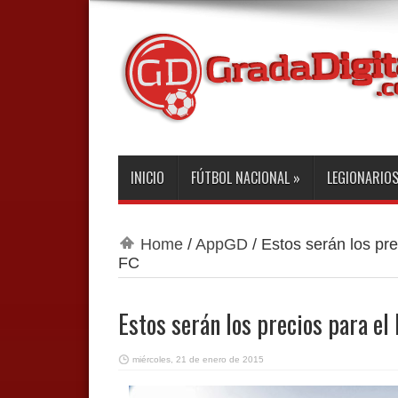
INICIO
FÚTBOL NACIONAL
»
LEGIONARIO
Home
/
AppGD
/
Estos serán los pr
FC
Estos serán los precios para e
miércoles, 21 de enero de 2015