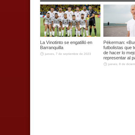
La Vinotinto se engatilló en
Pékerman: «B
Barranquilla
futbolistas que
de hacer lo mej
jueves, 7 de septiembre de 2023
representar al p
jueves, 8 de dicie