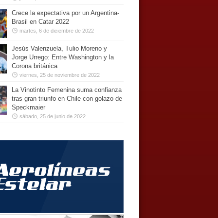
Crece la expectativa por un Argentina-
Brasil en Catar 2022
martes, 6 de diciembre de 2022
Jesús Valenzuela, Tulio Moreno y
Jorge Urrego: Entre Washington y la
Corona británica
viernes, 25 de noviembre de 2022
La Vinotinto Femenina suma confianza
tras gran triunfo en Chile con golazo de
Speckmaier
sábado, 25 de junio de 2022