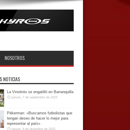
NOSOTROS
S NOTICIAS
La Vinotinto se engatilló en Barranquilla
jueves, 7 de septiembre de 2023
Pékerman: «Buscamos futbolistas que
tengan deseo de hacer lo mejor para
representar al país»
jueves, 8 de diciembre de 2022