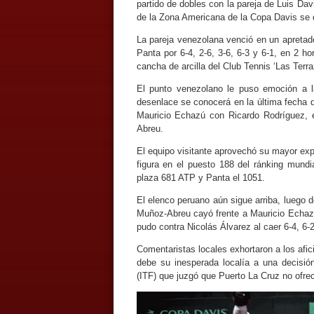
partido de dobles con la pareja de Luis Da
de la Zona Americana de la Copa Davis se de
La pareja venezolana venció en un apretado
Panta por 6-4, 2-6, 3-6, 6-3 y 6-1, en 2 h
cancha de arcilla del Club Tennis ‘Las Terra
El punto venezolano le puso emoción a l
desenlace se conocerá en la última fecha d
Mauricio Echazú con Ricardo Rodríguez, e
Abreu.
El equipo visitante aprovechó su mayor exp
figura en el puesto 188 del ránking mundi
plaza 681 ATP y Panta el 1051.
El elenco peruano aún sigue arriba, luego de
Muñoz-Abreu cayó frente a Mauricio Echazú
pudo contra Nicolás Álvarez al caer 6-4, 6-2
Comentaristas locales exhortaron a los afici
debe su inesperada localía a una decisió
(ITF) que juzgó que Puerto La Cruz no ofrec