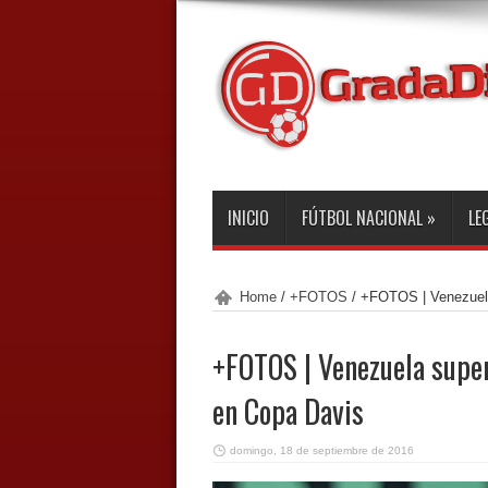
INICIO
FÚTBOL NACIONAL
»
LE
Home
/
+FOTOS
/
+FOTOS | Venezuela
+FOTOS | Venezuela super
en Copa Davis
domingo, 18 de septiembre de 2016