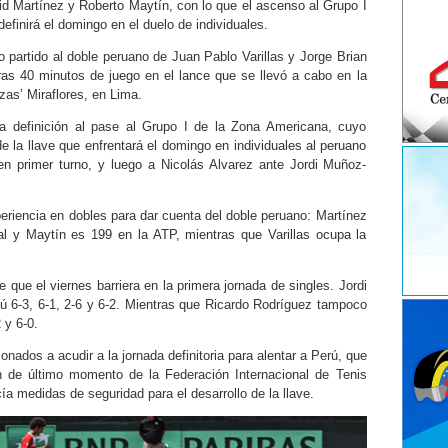
vid Martínez y Roberto Maytín, con lo que el ascenso al Grupo I
finirá el domingo en el duelo de individuales.
 partido al doble peruano de Juan Pablo Varillas y Jorge Brian
oras 40 minutos de juego en el lance que se llevó a cabo en la
zas’ Miraflores, en Lima.
a definición al pase al Grupo I de la Zona Americana, cuyo
e la llave que enfrentará el domingo en individuales al peruano
n primer turno, y luego a Nicolás Alvarez ante Jordi Muñoz-
eriencia en dobles para dar cuenta del doble peruano: Martínez
al y Maytín es 199 en la ATP, mientras que Varillas ocupa la
 que el viernes barriera en la primera jornada de singles. Jordi
 6-3, 6-1, 2-6 y 6-2. Mientras que Ricardo Rodríguez tampoco
 y 6-0.
onados a acudir a la jornada definitoria para alentar a Perú, que
n de último momento de la Federación Internacional de Tenis
ía medidas de seguridad para el desarrollo de la llave.