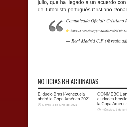
julio, que ha llegado a un acuerdo con
del futbolista portugués Cristiano Ronald
Comunicado Oficial: Cristiano 
https://t.co/nJiousygtF
#RealMadrid
pic.t
— Real Madrid C.F. (@realmad
NOTICIAS RELACIONADAS
El duelo Brasil-Venezuela
CONMEBOL an
abrirá la Copa América 2021
ciudades brasil
la Copa Améric
jueves, 3 de junio de 2021
miércoles, 2 de ju