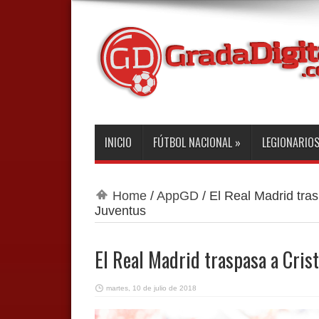
INICIO
FÚTBOL NACIONAL
»
LEGIONARIO
Home
/
AppGD
/
El Real Madrid tras
Juventus
El Real Madrid traspasa a Crist
martes, 10 de julio de 2018