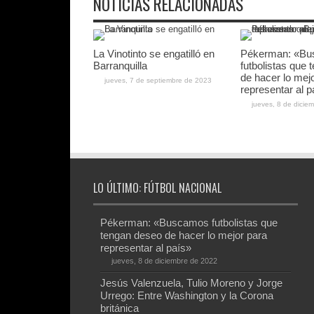
NOTICIAS RELACIONADAS
La Vinotinto se engatilló en
Pékerman: «B
Barranquilla
futbolistas que
de hacer lo mej
jueves, 7 de septiembre de 2023
representar al p
jueves, 8 de dicie
LO ÚLTIMO: FÚTBOL NACIONAL
Pékerman: «Buscamos futbolistas que
tengan deseo de hacer lo mejor para
representar al país»
jueves, 8 de diciembre de 2022
Jesús Valenzuela, Tulio Moreno y Jorge
Urrego: Entre Washington y la Corona
británica