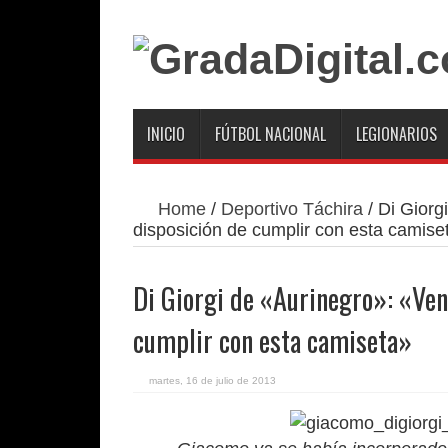
INICIO
FÚTBOL NACIONAL
LEGIONARIOS
Home
/
Deportivo Táchira
/
Di Giorg
disposición de cumplir con esta camise
Di Giorgi de «Aurinegro»: «Ven
cumplir con esta camiseta»
martes, 16 de julio de 2013