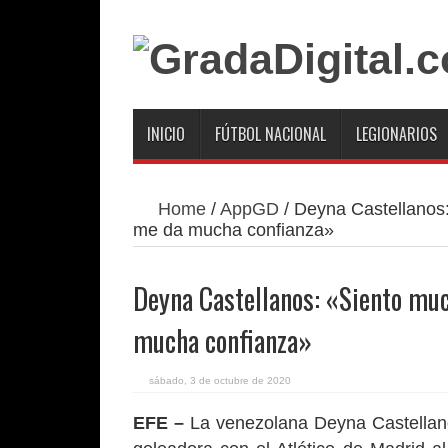
INICIO
FÚTBOL NACIONAL
LEGIONARIOS
Home
/
AppGD
/
Deyna Castellanos: 
me da mucha confianza»
Deyna Castellanos: «Siento much
mucha confianza»
sábado, 3 de octubre de 2020
EFE –
La venezolana Deyna Castellan