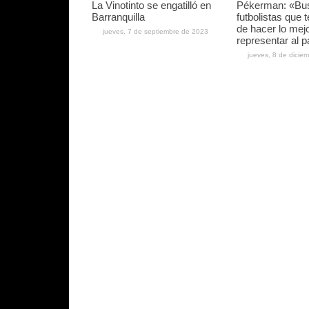
La Vinotinto se engatilló en
Pékerman: «B
Barranquilla
futbolistas que
de hacer lo mej
jueves, 7 de septiembre de 2023
representar al p
jueves, 8 de dicie