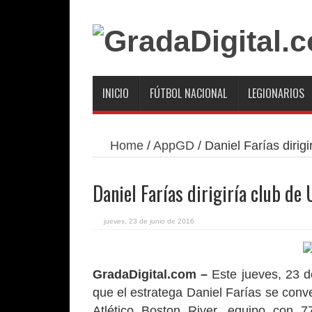
INICIO
FÚTBOL NACIONAL
LEGIONARIOS
Home
/
AppGD
/
Daniel Farías dirig
Daniel Farías dirigiría club de
jueves, 23 de junio de 2016
GradaDigital.com –
Este jueves, 23 d
que el estratega Daniel Farías se conve
Atlético Boston River, equipo con 77