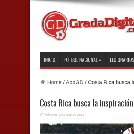
INICIO
FÚTBOL NACIONAL
»
LEGIONARIO
Home
/
AppGD
/
Costa Rica busca la
Costa Rica busca la inspiración
miércoles, 2 de julio de 2014