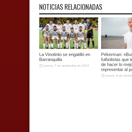
NOTICIAS RELACIONADAS
La Vinotinto se engatilló en
Pékerman: «B
Barranquilla
futbolistas que
de hacer lo mej
jueves, 7 de septiembre de 2023
representar al p
jueves, 8 de dicie