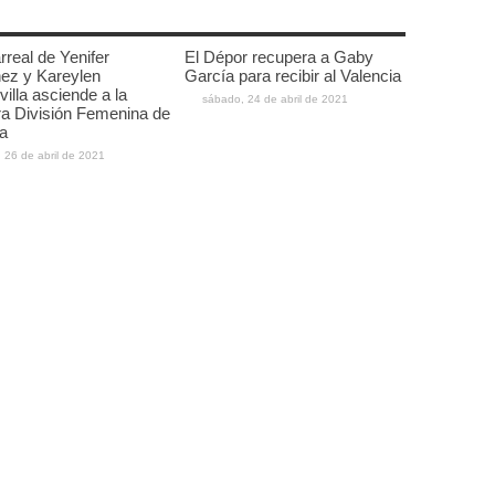
arreal de Yenifer
El Dépor recupera a Gaby
ez y Kareylen
García para recibir al Valencia
illa asciende a la
sábado, 24 de abril de 2021
a División Femenina de
a
, 26 de abril de 2021