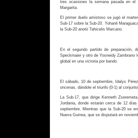
tres ocasiones la semana pasada en el C
Margarita.
El primer duelo amistoso se jugó el martes,
Sub-17 sobre la Sub-20. Yohanli Maraguacar
la Sub-20 anotó Tahicelis Marcano.
En el segundo partido de preparación, d
Speckmaier y otro de Yosneidy Zambrano le d
global en una victoria por bando.
El sábado, 10 de septiembre, Idalys Pérez
oncenas, dándole el triunfo (0-1) al conjunt
La Sub-17, que dirige Kenneth Zseremeta,
Jordania, donde estarán cerca de 12 días 
septiembre. Mientras que la Sub-20 se e
Nueva Guinea, que se disputará en noviemb