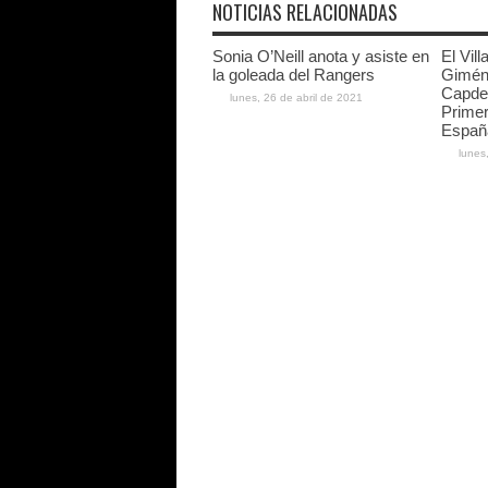
NOTICIAS RELACIONADAS
Sonia O’Neill anota y asiste en
El Vill
la goleada del Rangers
Gimén
Capdev
lunes, 26 de abril de 2021
Primer
Españ
lunes