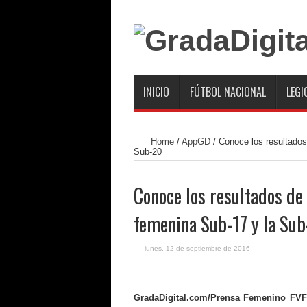
INICIO
FÚTBOL NACIONAL
LEGI
Home
/
AppGD
/
Conoce los resultados 
Sub-20
Conoce los resultados de 
femenina Sub-17 y la Su
lunes, 12 de septiembre de 2016
GradaDigital.com/Prensa Femenino FVF