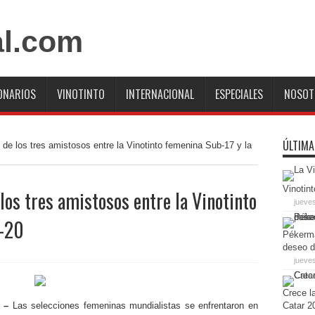
ONARIOS
VINOTINTO
INTERNACIONAL
ESPECIALES
NOSOT
ÚLTIMA
de los tres amistosos entre la Vinotinto femenina Sub-17 y la
Vinotint
los tres amistosos entre la Vinotinto
jueve
b-20
Pékerma
deseo d
jueves
Crece la
 –
Las selecciones femeninas mundialistas se enfrentaron en
Catar 2