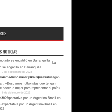
ROS
S NOTICIAS
La
o se engatilló en Barranquilla
s, 7 de septiembre de 2023
n: «Buscamos futbolistas que tengan
e hacer lo mejor para representar al país»
, 8 de diciembre de 2022
 expectativa por un Argentina-Brasil en
022