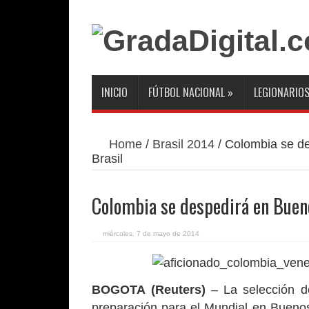
INICIO
FÚTBOL NACIONAL
»
LEGIONARIO
Home
/
Brasil 2014
/
Colombia se de
Brasil
Colombia se despedirá en Bueno
miércoles, 7 de mayo de 2014
BOGOTA
(Reuters)
– La selección d
preparación para el Mundial en Buenos 