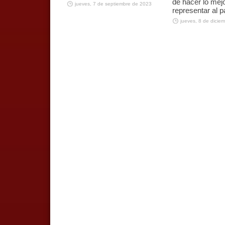
de hacer lo mej
jueves, 7 de septiembre de 2023
representar al p
jueves, 8 de dicie