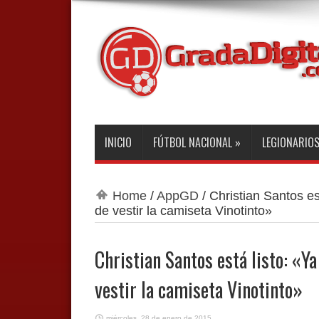
INICIO
FÚTBOL NACIONAL
»
LEGIONARIO
Home
/
AppGD
/
Christian Santos est
de vestir la camiseta Vinotinto»
Christian Santos está listo: «Ya
vestir la camiseta Vinotinto»
miércoles, 28 de enero de 2015