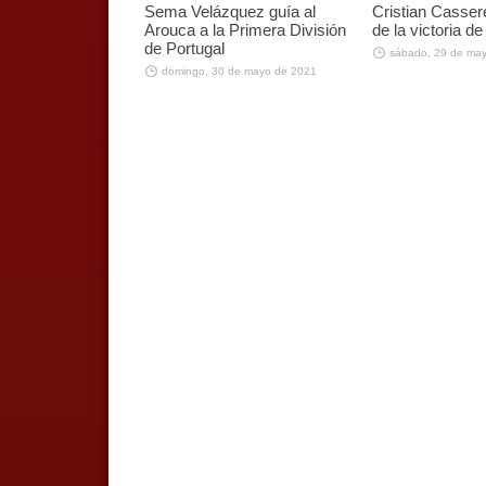
Sema Velázquez guía al
Cristian Casser
Arouca a la Primera División
de la victoria d
de Portugal
sábado, 29 de ma
domingo, 30 de mayo de 2021