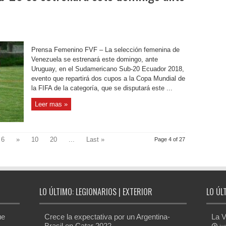
Prensa Femenino FVF – La selección femenina de
Venezuela se estrenará este domingo, ante
Uruguay, en el Sudamericano Sub-20 Ecuador 2018,
evento que repartirá dos cupos a la Copa Mundial de
la FIFA de la categoría, que se disputará este ...
Leer mas »
6
»
10
20
...
Last »
Page 4 of 27
LO ÚLTIMO: LEGIONARIOS | EXTERIOR
LO ÚL
ue
Crece la expectativa por un Argentina-
La V
Brasil en Catar 2022