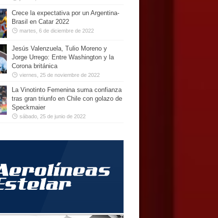
Crece la expectativa por un Argentina-
Brasil en Catar 2022
martes, 6 de diciembre de 2022
Jesús Valenzuela, Tulio Moreno y
Jorge Urrego: Entre Washington y la
Corona británica
viernes, 25 de noviembre de 2022
La Vinotinto Femenina suma confianza
tras gran triunfo en Chile con golazo de
Speckmaier
sábado, 25 de junio de 2022