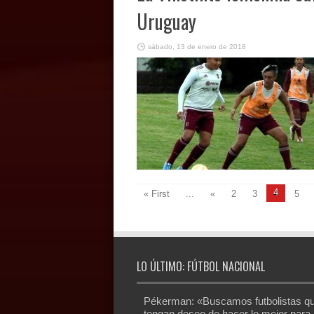
Uruguay
sábado, 13 de enero de 2018
4
« First
...
«
2
3
5
LO ÚLTIMO: FÚTBOL NACIONAL
Pékerman: «Buscamos futbolistas q
tengan deseo de hacer lo mejor para