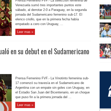
Prensa Femenino FVF.- La selección femenina de
Venezuela sumó tres importantes puntos este
sábado, al derrotar 2-0 a Paraguay, en la segunda
jornada del Sudamericano femenino sub-17. El
elenco criollo, que en la primera fecha había
empatado a cero con Uruguay, ...
Leer mas »
ualó en su debut en el Sudamericano
Prensa Femenino FVF.- La Vinotinto femenina sub-
17 comenzó su travesía en el Sudamericano de
Argentina con un empate sin goles con Uruguay, en
el Estadio San Juan del Bicentenario, en un choque
que puso fin a la primera jornada del ...
Leer mas »