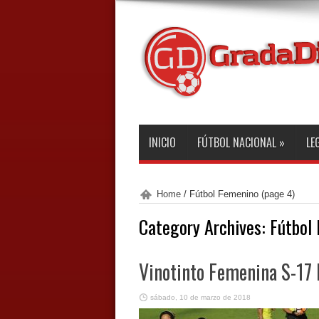
INICIO
FÚTBOL NACIONAL
»
LE
Home
/
Fútbol Femenino
(page 4)
Category Archives:
Fútbol
Vinotinto Femenina S-17 
sábado, 10 de marzo de 2018