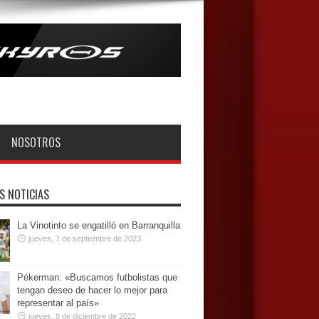
NOSOTROS
S NOTICIAS
La Vinotinto se engatilló en Barranquilla
jueves, 7 de septiembre de 2023
Pékerman: «Buscamos futbolistas que
tengan deseo de hacer lo mejor para
representar al país»
jueves, 8 de diciembre de 2022