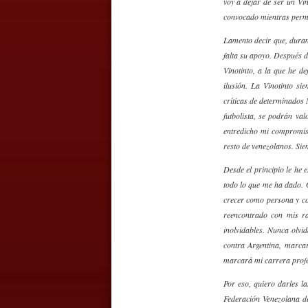
voy a dejar de ser un Vi
convocado mientras perma
Lamento decir que, duran
falta su apoyo. Después 
Vinotinto, a la que he d
ilusión. La Vinotinto s
críticas de determinados 
futbolista, se podrán va
entredicho mi compromis
resto de venezolanos. Sie
Desde el principio le he 
todo lo que me ha dado. 
crecer como persona y co
reencontrado con mis r
inolvidables. Nunca olvi
contra Argentina, marcar
marcará mi carrera profe
Por eso, quiero darles l
Federación Venezolana de