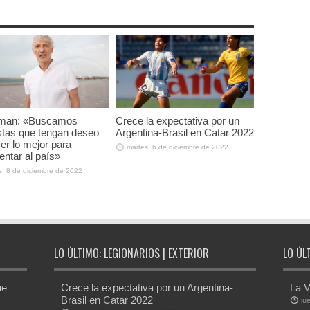
man: «Buscamos
Crece la expectativa por un
istas que tengan deseo
Argentina-Brasil en Catar 2022
er lo mejor para
martes, 6 de diciembre de 2022
entar al país»
s, 8 de diciembre de 2022
LO ÚLTIMO: LEGIONARIOS | EXTERIOR
LO ÚL
ue
Crece la expectativa por un Argentina-
La V
Brasil en Catar 2022
ju