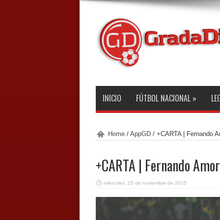
INICIO
FÚTBOL NACIONAL
»
LE
Home
/
AppGD
/
+CARTA | Fernando Am
+CARTA | Fernando Amore
miércoles, 25 de noviembre de 2015