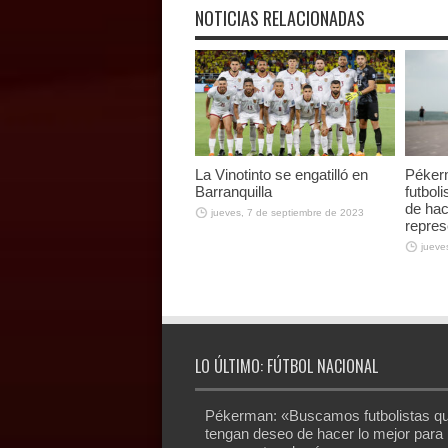
NOTICIAS RELACIONADAS
La Vinotinto se engatilló en
Péker
Barranquilla
futbol
de hac
jueves, 7 de septiembre de 2023
repres
jueve
LO ÚLTIMO: FÚTBOL NACIONAL
Pékerman: «Buscamos futbolistas q
tengan deseo de hacer lo mejor para