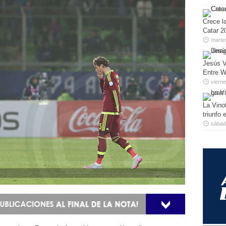
Crece la
Catar 2
marte
Jesús V
Entre W
viern
La Vino
triunfo
sábado