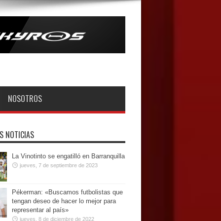
NOSOTROS
S NOTICIAS
La Vinotinto se engatilló en Barranquilla
jueves, 7 de septiembre de 2023
Pékerman: «Buscamos futbolistas que
tengan deseo de hacer lo mejor para
representar al país»
jueves, 8 de diciembre de 2022