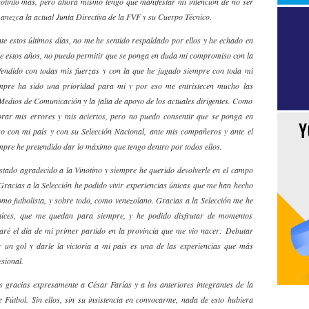
notinto más, pero ahora mismo tengo que manifestar mi intención de no ser
nezca la actual Junta Directiva de la FVF y su Cuerpo Técnico.
te estos últimos días, no me he sentido respaldado por ellos y he echado en
de estos años, no puedo permitir que se ponga en duda mi compromiso con la
efendido con todas mis fuerzas y con la que he jugado siempre con toda mi
iempre ha sido una prioridad para mí y por eso me entristecen mucho las
Medios de Comunicación y la falta de apoyo de los actuales dirigentes. Como
lorar mis errores y mis aciertos, pero no puedo consentir que se ponga en
o con mi país y con su Selección Nacional, ante mis compañeros y ante el
mpre he pretendido dar lo máximo que tengo dentro por todos ellos.
estado agradecido a la Vinotino y siempre he querido devolverle en el campo
Gracias a la Selección he podido vivir experiencias únicas que me han hecho
mo futbolista, y sobre todo, como venezolano. Gracias a la Selección me he
aíces, que me quedan para siempre, y he podido disfrutar de momentos
daré el día de mi primer partido en la provincia que me vio nacer: Debutar
 un gol y darle la victoria a mi país es una de las experiencias que más
sional.
as gracias expresamente a César Farías y a los anteriores integrantes de la
 Fútbol. Sin ellos, sin su insistencia en convocarme, nada de esto hubiera