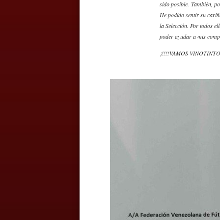
sido posible. También, p
He podido sentir su cari
la Selección. Por todos el
poder ayudar a mis compa
¡!!!!VAMOS VINOTINTO!!