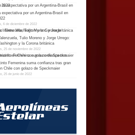
 expectativa por un Argentina-Brasil en
022
s, 6 de diciembre de 2022
alenzuela, Tulio Moreno y Jorge Urrego:
ashington y la Corona británica
es, 25 de noviembre de 2022
tinto Femenina suma confianza tras gran
 en Chile con golazo de Speckmaier
, 25 de junio de 2022