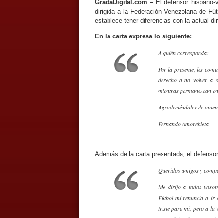
GradaDigital.com –
El defensor hispano-v
dirigida a la Federación Venezolana de Fú
establece tener diferencias con la actual di
En la carta expresa lo siguiente:
A quién corresponda:
Por la presente, les comu
derecho a no volver a s
mientras permanezcan en e
Agradeciéndoles de antem
Fernando Amorebieta
Además de la carta presentada, el defensor 
Queridos amigos y compa
Me dirijo a todos vosot
Fútbol mi renuncia a ir 
triste para mí, pero a la