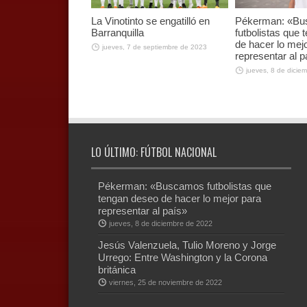
La Vinotinto se engatilló en
Pékerman: «B
Barranquilla
futbolistas que
de hacer lo mej
jueves, 7 de septiembre de 2023
representar al p
jueves, 8 de dicie
LO ÚLTIMO: FÚTBOL NACIONAL
Pékerman: «Buscamos futbolistas que
tengan deseo de hacer lo mejor para
representar al país»
jueves, 8 de diciembre de 2022
Jesús Valenzuela, Tulio Moreno y Jorge
Urrego: Entre Washington y la Corona
británica
viernes, 25 de noviembre de 2022