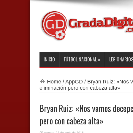
INICIO
FÚTBOL NACIONAL
»
LEGIONARIO
Home
/
AppGD
/
Bryan Ruiz: «Nos 
eliminación pero con cabeza alta»
Bryan Ruiz: «Nos vamos decepc
pero con cabeza alta»
viernes, 22 de junio de 2018