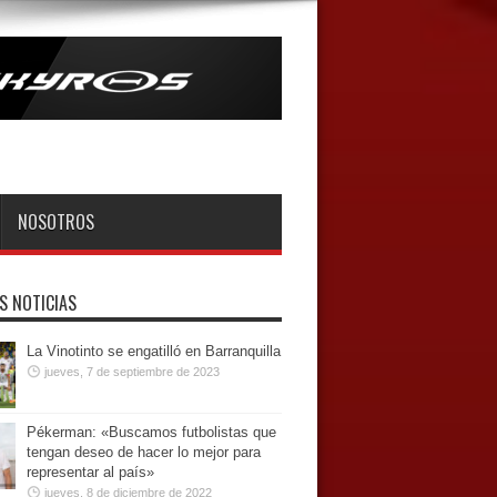
NOSOTROS
S NOTICIAS
La Vinotinto se engatilló en Barranquilla
jueves, 7 de septiembre de 2023
Pékerman: «Buscamos futbolistas que
tengan deseo de hacer lo mejor para
representar al país»
jueves, 8 de diciembre de 2022