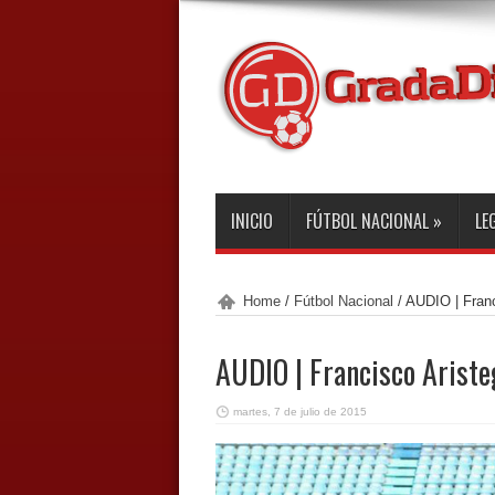
INICIO
FÚTBOL NACIONAL
»
LE
Home
/
Fútbol Nacional
/
AUDIO | Franc
AUDIO | Francisco Ariste
martes, 7 de julio de 2015