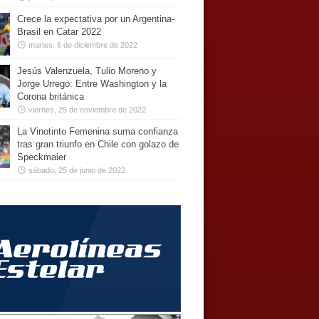
Crece la expectativa por un Argentina-
Brasil en Catar 2022
martes, 6 de diciembre de 2022
Jesús Valenzuela, Tulio Moreno y
Jorge Urrego: Entre Washington y la
Corona británica
viernes, 25 de noviembre de 2022
La Vinotinto Femenina suma confianza
tras gran triunfo en Chile con golazo de
Speckmaier
sábado, 25 de junio de 2022