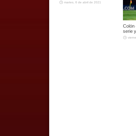
martes, 6 de abril de 2021
Colón g
serie 
viern