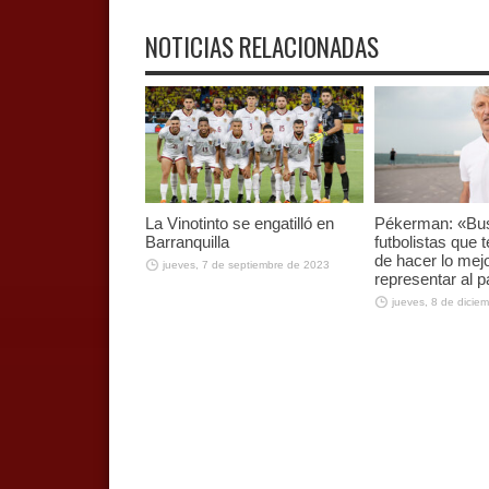
NOTICIAS RELACIONADAS
La Vinotinto se engatilló en
Pékerman: «B
Barranquilla
futbolistas que
de hacer lo mej
jueves, 7 de septiembre de 2023
representar al p
jueves, 8 de dicie