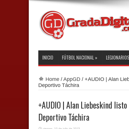
INICIO
FÚTBOL NACIONAL
»
LEGIONARIO
Home
/
AppGD
/
+AUDIO | Alan Liebe
Deportivo Táchira
+AUDIO | Alan Liebeskind listo 
Deportivo Táchira
viernes, 10 de julio de 2015