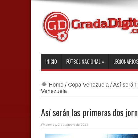
INICIO
FÚTBOL NACIONAL
»
LEGIONARIO
Home
/
Copa Venezuela
/
Así serán
Venezuela
Así serán las primeras dos jor
viernes, 2 de agosto de 2013