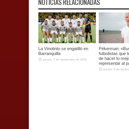
NOTICIAS RELACIONADAS
La Vinotinto se engatilló en
Pékerman: «B
Barranquilla
futbolistas que
de hacer lo mej
jueves, 7 de septiembre de 2023
representar al p
jueves, 8 de dicie