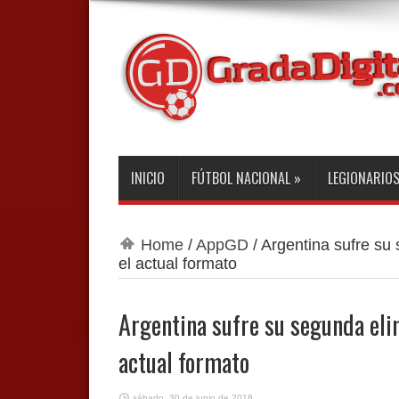
INICIO
FÚTBOL NACIONAL
»
LEGIONARIO
Home
/
AppGD
/
Argentina sufre su
el actual formato
Argentina sufre su segunda elim
actual formato
sábado, 30 de junio de 2018