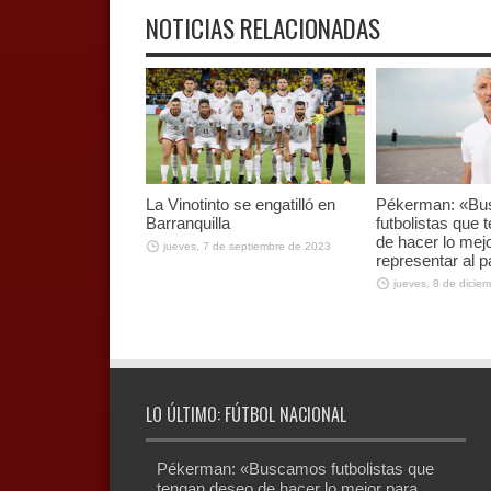
NOTICIAS RELACIONADAS
La Vinotinto se engatilló en
Pékerman: «B
Barranquilla
futbolistas que
de hacer lo mej
jueves, 7 de septiembre de 2023
representar al p
jueves, 8 de dicie
LO ÚLTIMO: FÚTBOL NACIONAL
Pékerman: «Buscamos futbolistas que
tengan deseo de hacer lo mejor para