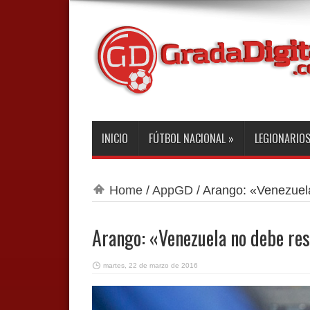
INICIO
FÚTBOL NACIONAL
»
LEGIONARIO
Home
/
AppGD
/
Arango: «Venezuel
Arango: «Venezuela no debe re
martes, 22 de marzo de 2016