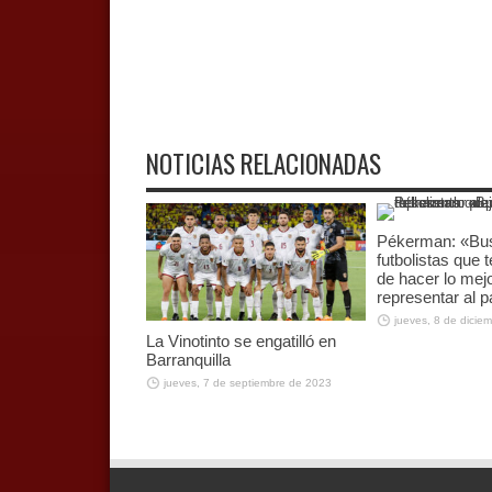
NOTICIAS RELACIONADAS
Pékerman: «B
futbolistas que
de hacer lo mej
representar al p
jueves, 8 de dicie
La Vinotinto se engatilló en
Barranquilla
jueves, 7 de septiembre de 2023