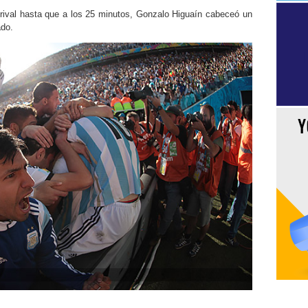
 rival hasta que a los 25 minutos, Gonzalo Higuaín cabeceó un
ado.