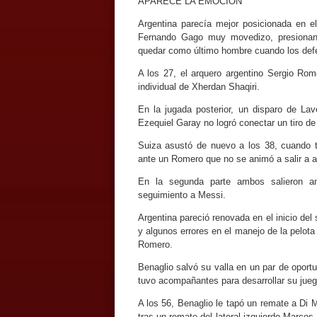
APARECE LA EMOCION
Argentina parecía mejor posicionada en e
Fernando Gago muy movedizo, presionan
quedar como último hombre cuando los defe
A los 27, el arquero argentino Sergio Ro
individual de Xherdan Shaqiri.
En la jugada posterior, un disparo de La
Ezequiel Garay no logró conectar un tiro de
Suiza asustó de nuevo a los 38, cuando 
ante un Romero que no se animó a salir a at
En la segunda parte ambos salieron a
seguimiento a Messi.
Argentina pareció renovada en el inicio de
y algunos errores en el manejo de la pelota
Romero.
Benaglio salvó su valla en un par de oport
tuvo acompañantes para desarrollar su jueg
A los 56, Benaglio le tapó un remate a Di 
tras un remate del lateral izquierdo Marco