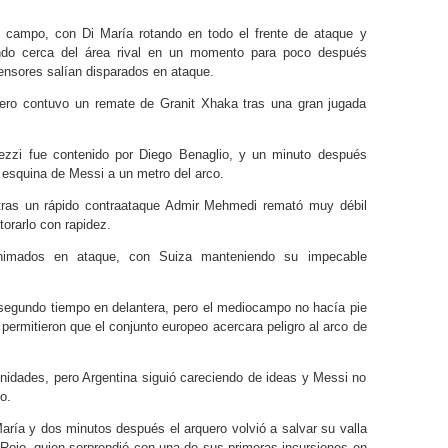
l campo, con Di María rotando en todo el frente de ataque y
do cerca del área rival en un momento para poco después
nsores salían disparados en ataque.
mero contuvo un remate de Granit Xhaka tras una gran jugada
vezzi fue contenido por Diego Benaglio, y un minuto después
 esquina de Messi a un metro del arco.
tras un rápido contraataque Admir Mehmedi remató muy débil
orarlo con rapidez.
nimados en ataque, con Suiza manteniendo su impecable
l segundo tiempo en delantera, pero el mediocampo no hacía pie
 permitieron que el conjunto europeo acercara peligro al arco de
unidades, pero Argentina siguió careciendo de ideas y Messi no
o.
María y dos minutos después el arquero volvió a salvar su valla
s Rojo, quien sorprendió con una de sus primeras incursiones en