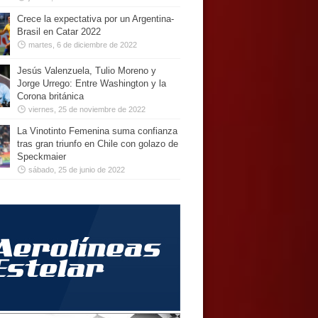
Crece la expectativa por un Argentina-
Brasil en Catar 2022
martes, 6 de diciembre de 2022
Jesús Valenzuela, Tulio Moreno y
Jorge Urrego: Entre Washington y la
Corona británica
viernes, 25 de noviembre de 2022
La Vinotinto Femenina suma confianza
tras gran triunfo en Chile con golazo de
Speckmaier
sábado, 25 de junio de 2022