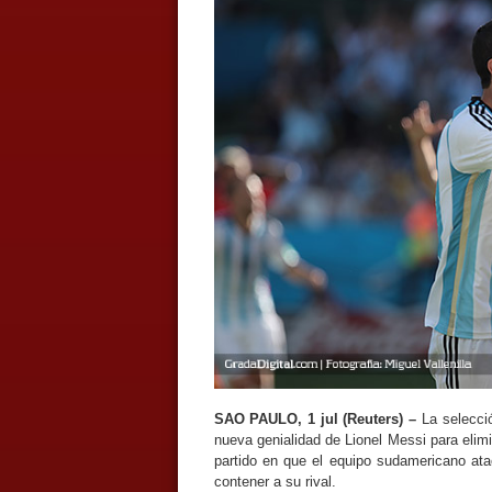
SAO PAULO, 1 jul
(Reuters) –
La selecció
nueva genialidad de Lionel Messi para elimi
partido en que el equipo sudamericano atac
contener a su rival.