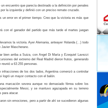
e un encuentro que parecía destinado a la definición por penales
o por la izquierda y definió con un preciso remate cruzado.
s un error en el primer tiempo. Creo que la victoria es más que
irá con el ganador del partido que más tarde el martes juegan
 llevamos la victoria. Ayer Alemania, anteayer Holanda (…) todo
te Javier Mascherano.
nar bien arriba a Suiza, con Angel Di María y Ezequiel Lavezzi
ncursiones del extremo del Real Madrid dieron frutos, generando
ue reunió a 63.255 personas.
 infracciones de los dos lados, Argentina comenzó a controlar
i logró un mayor contacto con el balón.
n una marcación severa aunque no demasiado férrea sobre los
especialmente Messi, y se mantuvo agazapada en su terreno
 para atacar.
ron sin emociones, pero a partir de ahí se sucedieron algunas