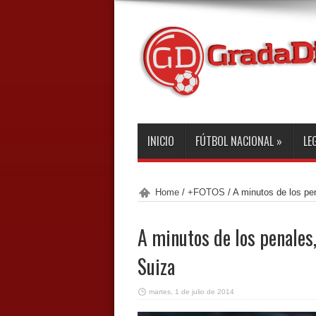
INICIO
FÚTBOL NACIONAL
»
LE
Home
/
+FOTOS
/
A minutos de los pen
A minutos de los penales,
Suiza
martes, 1 de julio de 2014