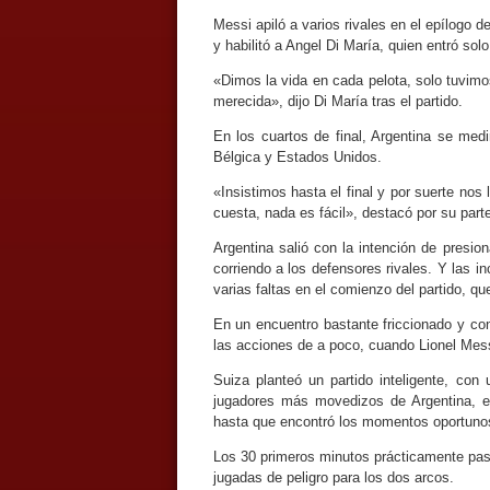
Messi apiló a varios rivales en el epílogo d
y habilitó a Angel Di María, quien entró sol
«Dimos la vida en cada pelota, solo tuvimo
merecida», dijo Di María tras el partido.
En los cuartos de final, Argentina se med
Bélgica y Estados Unidos.
«Insistimos hasta el final y por suerte nos
cuesta, nada es fácil», destacó por su par
Argentina salió con la intención de presio
corriendo a los defensores rivales. Y las i
varias faltas en el comienzo del partido, q
En un encuentro bastante friccionado y con
las acciones de a poco, cuando Lionel Mess
Suiza planteó un partido inteligente, co
jugadores más movedizos de Argentina, 
hasta que encontró los momentos oportunos
Los 30 primeros minutos prácticamente pasa
jugadas de peligro para los dos arcos.