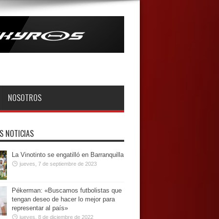
NOSOTROS
S NOTICIAS
La Vinotinto se engatilló en Barranquilla
jueves, 7 de septiembre de 2023
Pékerman: «Buscamos futbolistas que
tengan deseo de hacer lo mejor para
representar al país»
jueves, 8 de diciembre de 2022